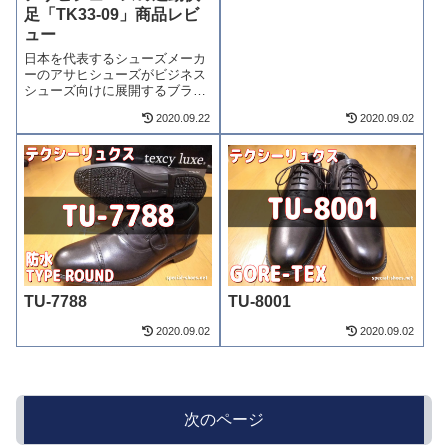
足「TK33-09」商品レビ
ュー
日本を代表するシューズメーカ
ーのアサヒシューズがビジネス
シューズ向けに展開するブラン
ドに「通勤快足」があります。
2020.09.22
2020.09.02
「通勤快足」は快適機能と美し
いシルエットのビジネスシュー
ズというコンセプトからも正に
機能性ビジネスシューズと言
え、中でも「TK3...
TU-7788
TU-8001
2020.09.02
2020.09.02
次のページ