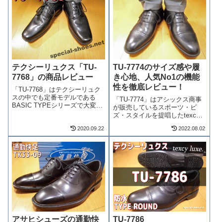
年3月...
「スニーカータイプ」との機能
性の違い...
テクシーリュクス「TU-
TU-7774のサイズ感や履
7768」の商品レビュー
き心地、人気No1の機能
性を徹底レビュー！
「TU-7768」はテクシーリュク
スの中でも定番モデルである
「TU-7774」はアシックス商事
BASIC TYPEシリーズで大変人
が販売しているスポーツ・ビ
気があるビジネスシューズで
ズ・スタイルを提唱したtexcy
す。外羽根式のプレーントゥは
luxe（テクシーリュクス）の中
定番デザインでありながら構造
2020.09.22
2022.08.02
でも定番モデルのBASIC TYPE
上、長く歩いてもヘタリが少な
として常に人気があり、
い頑丈さもあり、歩くことや長
amazonでも400件→800件
く履く...
→1200件→3000...
アサヒシューズの通勤快
TU-7786