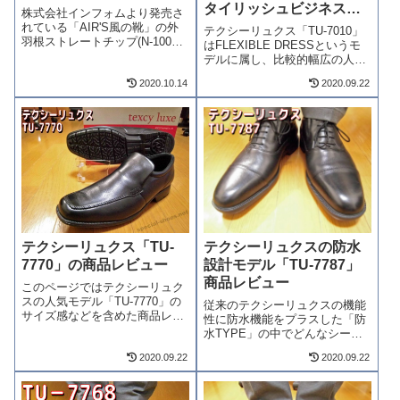
タイリッシュビジネスシ
株式会社インフォムより発売さ
ューズの商品レビュー
れている「AIR'S風の靴」の外
テクシーリュクス「TU-7010」
羽根ストレートチップ(N-1002-
はFLEXIBLE DRESSというモ
BK)の詳細レビューをしている
デルに属し、比較的幅広の人に
ページです。独自のAIR's
も対応した「3E」相当のワイズ
systemにより歩くごとに靴内部
2020.10.14
2020.09.22
設計となります。テクシーリュ
を換気し蒸れを防止する通気性
クスではTU-7774などのベーシ
抜群の機能性ビジネスシューズ
ックタイプが「3E」。対して
になります。
TU-7758などス...
テクシーリュクスの防水
テクシーリュクス「TU-
設計モデル「TU-7787」
7770」の商品レビュー
商品レビュー
このページではテクシーリュク
スの人気モデル「TU-7770」の
従来のテクシーリュクスの機能
サイズ感などを含めた商品レビ
性に防水機能をプラスした「防
ューをしています。紐の無いス
水TYPE」の中でどんなシーン
リッポンタイプの為、ジャスト
でも利用可能な内羽根式のスト
サイズを探すのが難しいと思い
2020.09.22
2020.09.22
レートチップデザインの「TU-
ますので、検討中の方は是非ご
7787」を徹底レビューします。
参考ください。初回投稿時2017
従来の「ベーシックタイプ」や