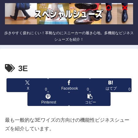
歩きやすく疲れにくい！革靴なのにスニーカーの履き心地。多機能なビジネス
シューズを紹介！
3E
X
Facebook
はてブ
0
0
0
Pinterest
コピー
最も一般的な3Eワイズの方向けの機能性ビジネスシュー
ズを紹介しています。